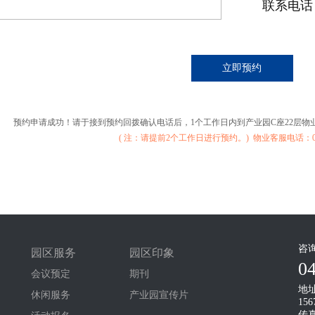
联系电话
预约申请成功！请于接到预约回拨确认电话后，1个工作日内到产业园C座22层
( 注：请提前2个工作日进行预约。) 物业客服电话：0431-
咨
园区服务
园区印象
0
会议预定
期刊
地
休闲服务
产业园宣传片
1
传真